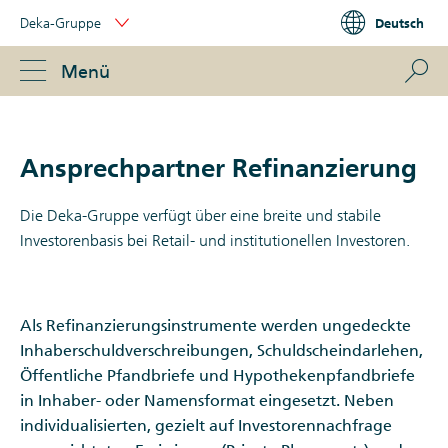
Skip
Deka-Gruppe
Deutsch
Links
Portal
Navigation
Navigation
S
Menü
ose
Ansprechpartner Refinanzierung
Die Deka-Gruppe verfügt über eine breite und stabile
Investorenbasis bei Retail- und institutionellen Investoren.
Als Refinanzierungsinstrumente werden ungedeckte
Inhaberschuldverschreibungen, Schuldscheindarlehen,
Öffentliche Pfandbriefe und Hypothekenpfandbriefe
in Inhaber- oder Namensformat eingesetzt. Neben
individualisierten, gezielt auf Investorennachfrage