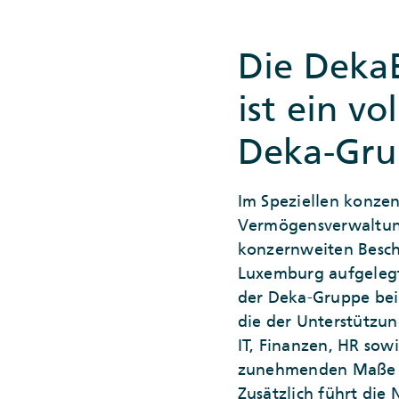
Die Deka
ist ein vo
Deka-Gr
Im Speziellen konzen
Vermögensverwaltung
konzernweiten Bescha
Luxemburg aufgelegt
der Deka-Gruppe bei
die der Unterstützun
IT, Finanzen, HR sow
zunehmenden Maße au
Zusätzlich führt di