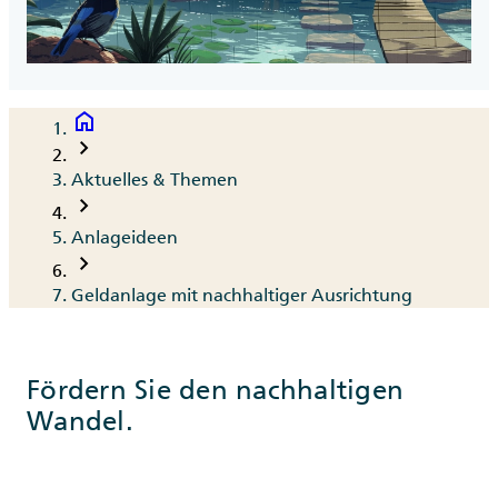
home
Breadcrumb
chevron_right
Aktuelles & Themen
chevron_right
Anlageideen
chevron_right
Geldanlage mit nachhaltiger Ausrichtung
Fördern Sie den nachhaltigen
Wandel.