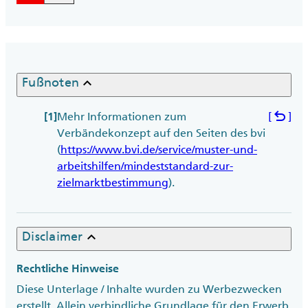
keyboard_arrow_up
Fußnoten
undo
Mehr Informationen zum
[
]
[1]
Verbändekonzept auf den Seiten des bvi
(
https://www.bvi.de/service/muster-und-
arbeitshilfen/mindeststandard-zur-
zielmarktbestimmung
).
keyboard_arrow_up
Disclaimer
Rechtliche Hinweise
Diese Unterlage / Inhalte wurden zu Werbezwecken
erstellt. Allein verbindliche Grundlage für den Erwerb