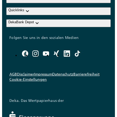
keyboard_arrow_down
Quicklinks
keyboard_arrow_down
DekaBank Depot
Folgen Sie uns in den sozialen Medien
AGB
Disclaimer
Impressum
Datenschutz
Barrierefreiheit
Cookie-Einstellungen
Deka. Das Wertpapierhaus der