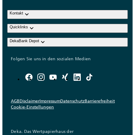
keyboard_arrow_down
Kontakt
keyboard_arrow_down
Quicklinks
keyboard_arrow_down
DekaBank Depot
Folgen Sie uns in den sozialen Medien
AGB
Disclaimer
Impressum
Datenschutz
Barrierefreiheit
Cookie-Einstellungen
Deka. Das Wertpapierhaus der