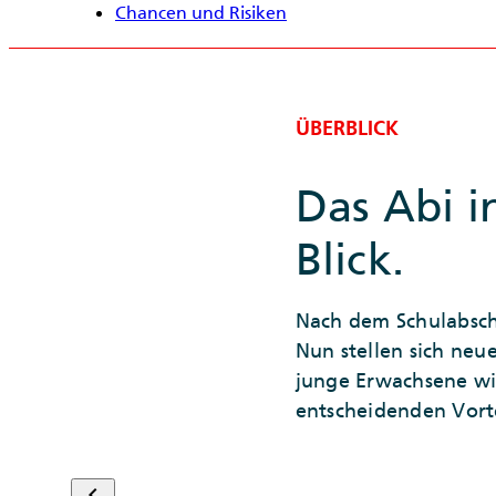
Chancen und Risiken
ÜBERBLICK
Das Abi i
Blick.
Nach dem Schulabschl
Nun stellen sich neu
junge Erwachsene wis
entscheidenden Vorte
keyboard_arrow_left