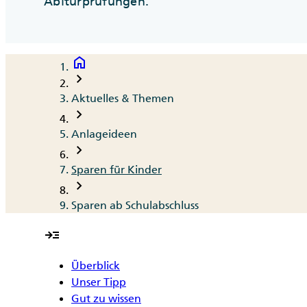
Abiturprüfungen.
home
Breadcrumb
chevron_right
Aktuelles & Themen
chevron_right
Anlageideen
chevron_right
Sparen für Kinder
chevron_right
Sparen ab Schulabschluss
read_more
Überblick
Unser Tipp
Gut zu wissen