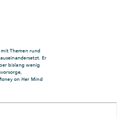
h mit Themen rund
useinandersetzt. Er
aber bislang wenig
svorsorge,
 Money on Her Mind