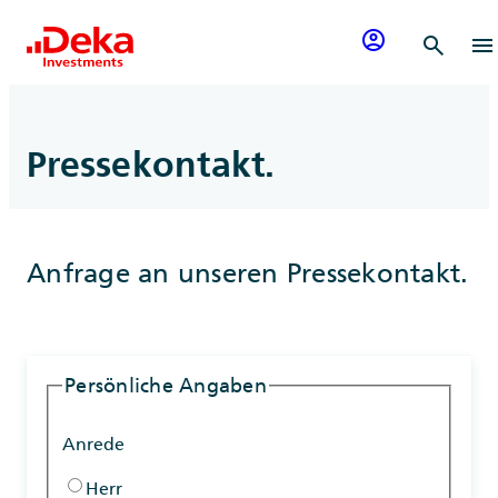
Zum Inhalt springen
account_circle
search
menu
Pressekontakt.
Anfrage an unseren Pressekontakt.
Persönliche Angaben
Anrede
Herr