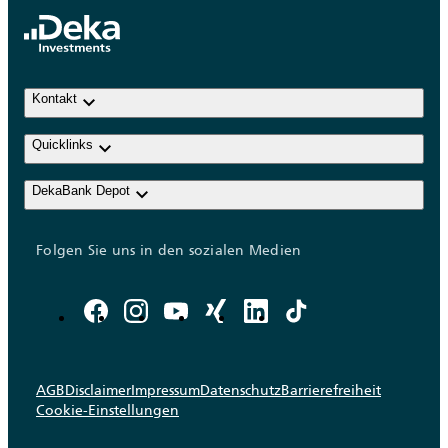
keyboard_arrow_down
Kontakt
keyboard_arrow_down
Quicklinks
keyboard_arrow_down
DekaBank Depot
Folgen Sie uns in den sozialen Medien
AGB
Disclaimer
Impressum
Datenschutz
Barrierefreiheit
Cookie-Einstellungen