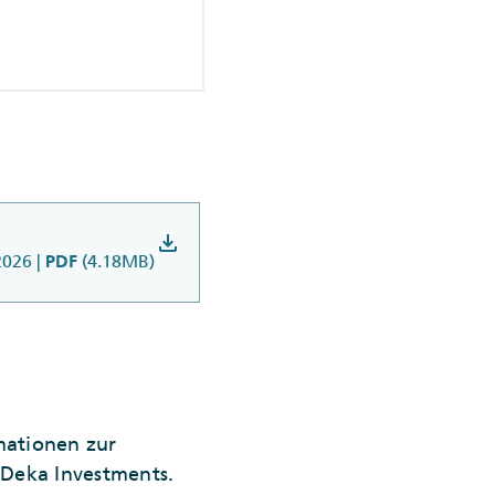
download
2026
|
(4.18MB)
PDF
rmationen zur
 Deka Investments.