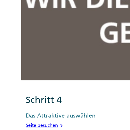
Schritt 4
Das Attraktive auswählen
chevron_right
Seite besuchen