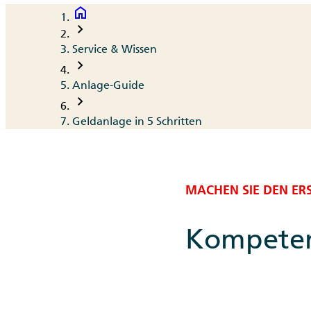
home
Breadcrumb
chevron_right
Service & Wissen
chevron_right
Anlage-Guide
chevron_right
Geldanlage in 5 Schritten
MACHEN SIE DEN ERS
Kompetenz