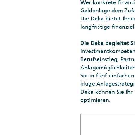
Wer konkrete finanzie
Geldanlage dem Zufal
Die Deka bietet Ihne
langfristige finanzi
Die Deka begleitet S
Investmentkompetenz.
Berufseinstieg, Part
Anlagemöglichkeiten
Sie in fünf einfache
kluge Anlagestrategi
Deka können Sie Ihr 
optimieren.