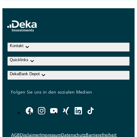
keyboard_arrow_down
Kontakt
keyboard_arrow_down
Quicklinks
keyboard_arrow_down
DekaBank Depot
Folgen Sie uns in den sozialen Medien
AGB
Disclaimer
Impressum
Datenschutz
Barrierefreiheit