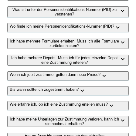
keyboard_arrow_down
Was ist unter der Personenidentifikations-Nummer (PID) zu
verstehen?
keyboard_arrow_down
Wo finde ich meine Personenidentifikations-Nummer (PID)?
keyboard_arrow_down
Ich habe mehrere Formulare erhalten. Muss ich alle Formulare
zurückschicken?
keyboard_arrow_down
Ich habe mehrere Depots. Muss ich für jedes einzelne Depot
eine Zustimmung erteilen?
keyboard_arrow_down
Wenn ich jetzt zustimme, gelten dann neue Preise?
keyboard_arrow_down
Bis wann sollte ich zugestimmt haben?
keyboard_arrow_down
Wie erfahre ich, ob ich eine Zustimmung erteilen muss?
keyboard_arrow_down
Ich habe meine Unterlagen zur Zustimmung verloren, kann ich
sie nochmal erhalten?
Hat es Auswirkungen, wenn ich den aktuellen