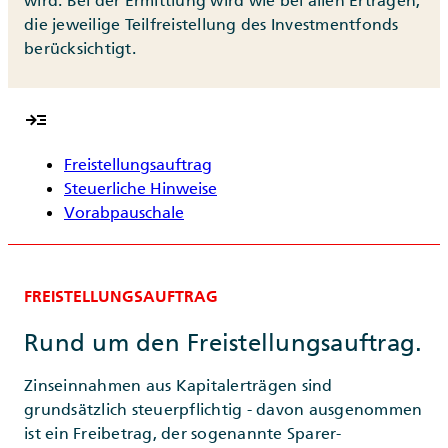
wird. Bei der Ermittlung wird wie bei allen Erträgen,
die jeweilige Teilfreistellung des Investmentfonds
berücksichtigt.
read_more
Freistellungsauftrag
Steuerliche Hinweise
Vorabpauschale
FREISTELLUNGSAUFTRAG
Rund um den Freistellungsauftrag.
Zinseinnahmen aus Kapitalerträgen sind
grundsätzlich steuerpflichtig - davon ausgenommen
ist ein Freibetrag, der sogenannte Sparer-