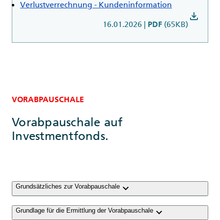
Verlustverrechnung - Kundeninformation
download
16.01.2026
|
(65KB)
PDF
VORABPAUSCHALE
Vorabpauschale auf
Investmentfonds.
keyboard_arrow_down
Grundsätzliches zur Vorabpauschale
keyboard_arrow_down
Grundlage für die Ermittlung der Vorabpauschale