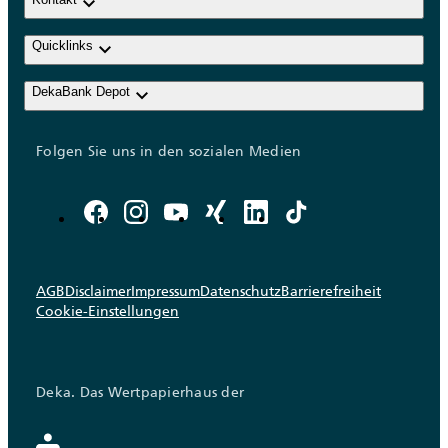
keyboard_arrow_down
keyboard_arrow_down
Quicklinks
keyboard_arrow_down
DekaBank Depot
Folgen Sie uns in den sozialen Medien
AGB
Disclaimer
Impressum
Datenschutz
Barrierefreiheit
Cookie-Einstellungen
Deka. Das Wertpapierhaus der