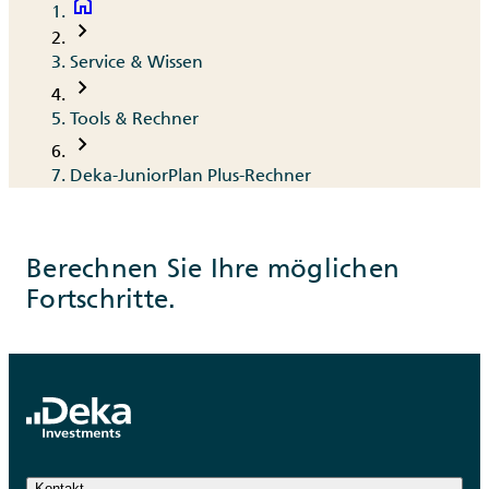
home
Breadcrumb
chevron_right
Service & Wissen
chevron_right
Tools & Rechner
chevron_right
Deka-JuniorPlan Plus-Rechner
Berechnen Sie Ihre möglichen
Fortschritte.
Kontakt