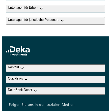
keyboard_arrow_down
Unterlagen für Erben.
keyboard_arrow_down
Unterlagen für juristische Personen.
keyboard_arrow_down
Kontakt
keyboard_arrow_down
Quicklinks
keyboard_arrow_down
DekaBank Depot
Folgen Sie uns in den sozialen Medien