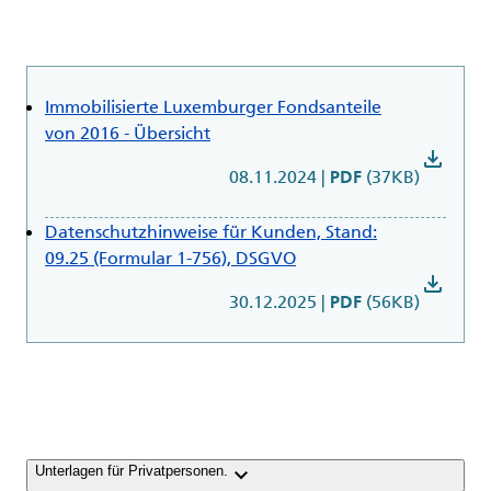
Immobilisierte Luxemburger Fondsanteile
von 2016 - Übersicht
download
08.11.2024
|
(37KB)
PDF
Datenschutzhinweise für Kunden, Stand:
09.25 (Formular 1-756), DSGVO
download
30.12.2025
|
(56KB)
PDF
keyboard_arrow_down
Unterlagen für Privatpersonen.