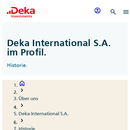
Zum Inhalt springen
account_circle
search
menu
Deka International S.A.
im Profil.
Historie.
home
Breadcrumb
chevron_right
Über uns
chevron_right
Deka International S.A.
chevron_right
Historie