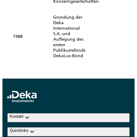
Konzerngesellschaften
Gründung der
Deka
International
S.A. und
1988
Auflegung des
ersten
Publikumsfonds
DekaLux-Bond
keyboard_arrow_down
Kontakt
keyboard_arrow_down
Quicklinks