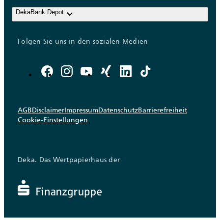
keyboard_arrow_down
DekaBank Depot
Folgen Sie uns in den sozialen Medien
AGB
Disclaimer
Impressum
Datenschutz
Barrierefreiheit
Cookie-Einstellungen
Deka. Das Wertpapierhaus der