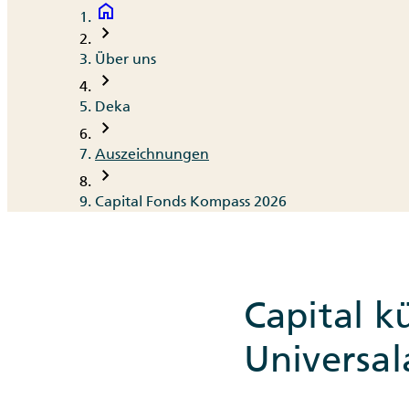
home
Breadcrumb
chevron_right
Über uns
chevron_right
Deka
chevron_right
Auszeichnungen
chevron_right
Capital Fonds Kompass 2026
Capital k
Universal