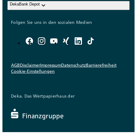
keyboard_arrow_down
DekaBank Depot
Folgen Sie uns in den sozialen Medien
AGB
Disclaimer
Impressum
Datenschutz
Barrierefreiheit
Cookie-Einstellungen
Deka. Das Wertpapierhaus der