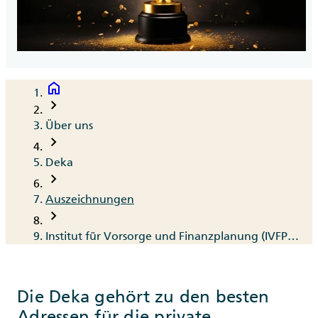
home
Breadcrumb
chevron_right
Über uns
chevron_right
Deka
chevron_right
Auszeichnungen
chevron_right
Institut für Vorsorge und Finanzplanung (IVFP) 2026
Die Deka gehört zu den besten
Adressen für die private