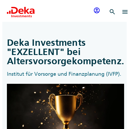
Zum Inhalt springen
account_circle
search
menu
Deka Investments
"EXZELLENT" bei
Altersvorsorgekompetenz.
Institut für Vorsorge und Finanzplanung (IVFP).