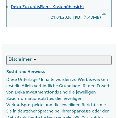
Deka-ZukunftsPlan – Kostenübersicht
download
21.04.2026
|
(1.43MB)
PDF
keyboard_arrow_up
Disclaimer
Rechtliche Hinweise
Diese Unterlage / Inhalte wurden zu Werbezwecken
erstellt. Allein verbindliche Grundlage für den Erwerb
von Deka Investmentfonds sind die jeweiligen
Basisinformationsblätter, die jeweiligen
Verkaufsprospekte und die jeweiligen Berichte, die
Sie in deutscher Sprache bei Ihrer Sparkasse oder der
DekaBank Deutsche Girozentrale, 60625 Frankfurt