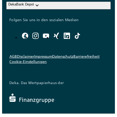
keyboard_arrow_down
DekaBank Depot
Folgen Sie uns in den sozialen Medien
AGB
Disclaimer
Impressum
Datenschutz
Barrierefreiheit
Cookie-Einstellungen
Deka. Das Wertpapierhaus der