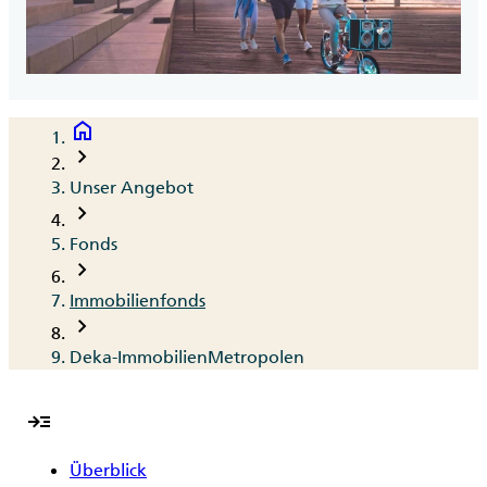
home
Breadcrumb
chevron_right
Unser Angebot
chevron_right
Fonds
chevron_right
Immobilienfonds
chevron_right
Deka-ImmobilienMetropolen
read_more
Überblick