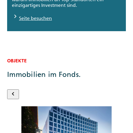
einzigartiges Investment sind.
chevron_right
Seite besuchen
OBJEKTE
Immobilien im Fonds.
keyboard_arrow_left