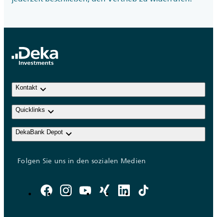
keyboard_arrow_down
Kontakt
keyboard_arrow_down
Quicklinks
keyboard_arrow_down
DekaBank Depot
Folgen Sie uns in den sozialen Medien