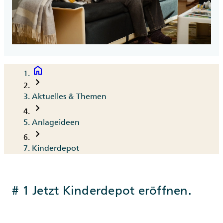
home
Breadcrumb
chevron_right
Aktuelles & Themen
chevron_right
Anlageideen
chevron_right
Kinderdepot
# 1 Jetzt Kinderdepot eröffnen.