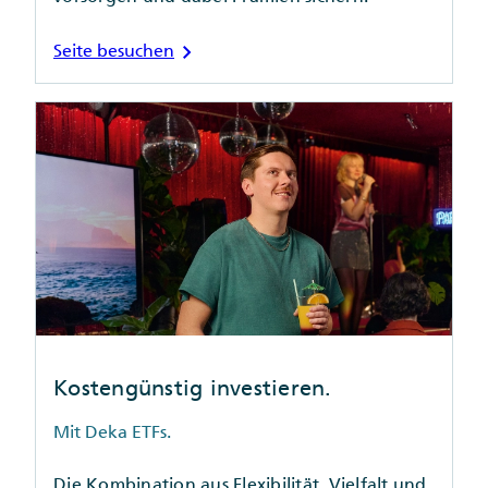
chevron_right
Seite besuchen
Kostengünstig investieren.
Mit Deka ETFs.
Die Kombination aus Flexibilität, Vielfalt und