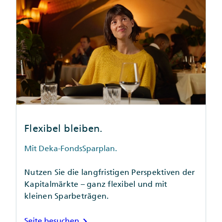
Flexibel bleiben.
Mit Deka-FondsSparplan.
Nutzen Sie die langfristigen Perspektiven der
Kapitalmärkte – ganz flexibel und mit
kleinen Sparbeträgen.
chevron_right
Seite besuchen