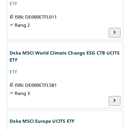
ETF
ISIN: DE000ETFL011
content_copy
Rang 2
show_chart
chevron_right
Deka MSCI World Climate Change ESG CTB UCITS
ETF
ETF
ISIN: DE000ETFL581
content_copy
Rang 3
show_chart
chevron_right
Deka MSCI Europe UCITS ETF