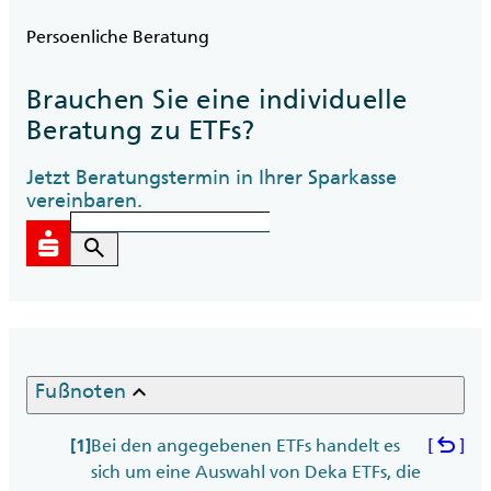
Persoenliche Beratung
Brauchen Sie eine individuelle
Beratung zu ETFs?
Jetzt Beratungstermin in Ihrer Sparkasse
vereinbaren.
search
keyboard_arrow_up
Fußnoten
undo
Bei den angegebenen ETFs handelt es
[
]
[1]
sich um eine Auswahl von Deka ETFs, die