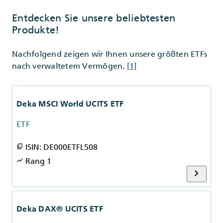
Entdecken Sie unsere beliebtesten
Produkte!
Nachfolgend zeigen wir Ihnen unsere größten ETFs
nach verwaltetem Vermögen.
[1]
Deka MSCI World UCITS ETF
ETF
ISIN: DE000ETFL508
content_copy
Rang 1
show_chart
chevron_right
Deka DAX® UCITS ETF