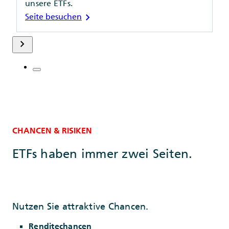
unsere ETFs.
chevron_right
Seite besuchen
keyboard_arrow_right
CHANCEN & RISIKEN
ETFs haben immer zwei Seiten.
Nutzen Sie attraktive Chancen.
Renditechancen