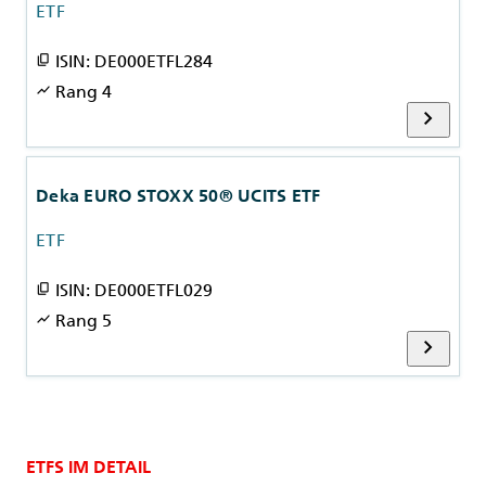
ETF
ISIN: DE000ETFL284
content_copy
Rang 4
show_chart
chevron_right
Deka EURO STOXX 50® UCITS ETF
ETF
ISIN: DE000ETFL029
content_copy
Rang 5
show_chart
chevron_right
ETFS IM DETAIL