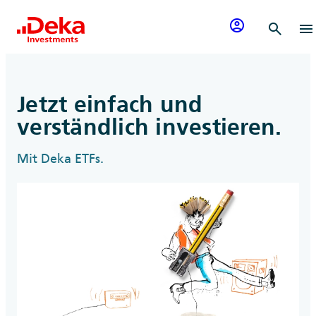
Zum Inhalt springen
account_circle
search
menu
Jetzt einfach und
verständlich investieren.
Mit Deka ETFs.