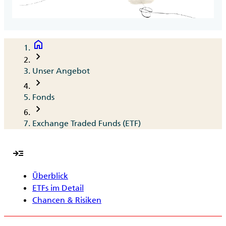
home
Breadcrumb
chevron_right
Unser Angebot
chevron_right
Fonds
chevron_right
Exchange Traded Funds (ETF)
read_more
Überblick
ETFs im Detail
Chancen & Risiken