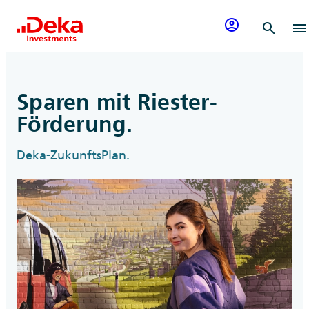
Zum Inhalt springen
account_circle
search
menu
Sparen mit Riester-
Förderung.
Deka-ZukunftsPlan.