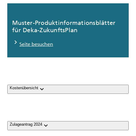
Muster-Produktinformationsblätter
für Deka-ZukunftsPlan
chevron_right
Seite besuchen
keyboard_arrow_down
Kostenübersicht
keyboard_arrow_down
Zulageantrag 2024