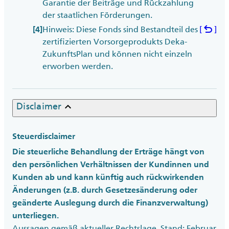
Garantie der Beiträge und Rückzahlung
der staatlichen Förderungen.
undo
Hinweis: Diese Fonds sind Bestandteil des
[
]
[4]
zertifizierten Vorsorgeprodukts Deka-
ZukunftsPlan und können nicht einzeln
erworben werden.
keyboard_arrow_up
Disclaimer
Steuerdisclaimer
Die steuerliche Behandlung der Erträge hängt von
den persönlichen Verhältnissen der Kundinnen und
Kunden ab und kann künftig auch rückwirkenden
Änderungen (z.B. durch Gesetzesänderung oder
geänderte Auslegung durch die Finanzverwaltung)
unterliegen.
Aussagen gemäß aktueller Rechtslage, Stand: Februar