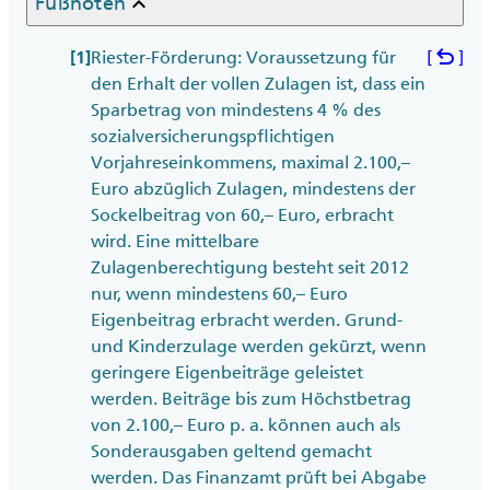
keyboard_arrow_up
Fußnoten
undo
Riester-Förderung: Voraussetzung für
[
]
[1]
den Erhalt der vollen Zulagen ist, dass ein
Sparbetrag von mindestens 4 % des
sozialversicherungspflichtigen
Vorjahreseinkommens, maximal 2.100,–
Euro abzüglich Zulagen, mindestens der
Sockelbeitrag von 60,– Euro, erbracht
wird. Eine mittelbare
Zulagenberechtigung besteht seit 2012
nur, wenn mindestens 60,– Euro
Eigenbeitrag erbracht werden. Grund-
und Kinderzulage werden gekürzt, wenn
geringere Eigenbeiträge geleistet
werden. Beiträge bis zum Höchstbetrag
von 2.100,– Euro p. a. können auch als
Sonderausgaben geltend gemacht
werden. Das Finanzamt prüft bei Abgabe