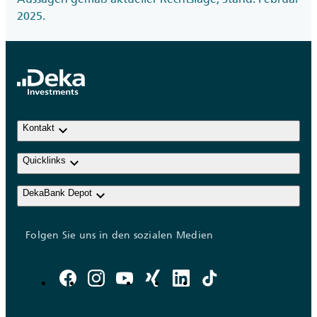
2025.
keyboard_arrow_down
Kontakt
keyboard_arrow_down
Quicklinks
keyboard_arrow_down
DekaBank Depot
Folgen Sie uns in den sozialen Medien