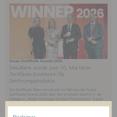
Scope Zertifikate Awards 2026.
DekaBank wurde zum 10. Mal beste
Zertifikate-Emittentin für
Zeichnungsprodukte.
Das Zertifikate-Team konnte sich im Rahmen der Scope
Zertifikate Awards 2026 über den erneuten Gewinn in der
Kategorie „Bester Zertifikate Emittent Primärmarkt“ freuen.
Jetzt mehr erfahren ...