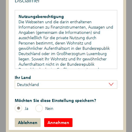
Disclaimer
Nutzungsberechtigung
Die Webseiten und die darin enthaltenen
Informationen zu Finanzinstrumenten, Aussagen und
Angaben (gemeinsam die Informationen) sind
ausschließlich für die private Nutzung durch
Personen bestimmt, deren Wohnsitz und
gewöhnlicher Aufenthaltsort in der Bundesrepublik
Deutschland oder im Großherzogtum Luxemburg
Scope Zertifikate Management Rating 2025.
liegen. Soweit Ihr Wohnsitz und Ihr gewöhnlicher
Aufenthaltsort nicht in der Bundesrepublik
Deka erneut mit Bestnote ausgezeichnet.
Deutschland oder im Großherzogtum Luxemburg
liegen, ist Ihnen die Nutzung dieser Webseiten nicht
Bereits zum neunten Mal in Folge bescheinigt die
Ihr Land
gestattet. Durch die Nutzung dieser Webseiten
Ratingagentur Scope der DekaBank Anfang Dezember 2025
Deutschland
bestätigen Sie, dass Ihr Wohnsitz und gewöhnlicher
eine exzellente Qualität und Kompetenz als Emittent von
Aufenthaltsort in der Bundesrepublik Deutschland
Anlagezertifikaten im Primärmarkt.
oder im Großherzogtum Luxemburg liegen.
Möchten Sie diese Einstellung speichern?
Jetzt mehr erfahren ...
Vertriebsbeschränkungen
Ja
Nein
Die auf den Webseiten enthaltenen Informationen
dürfen nicht außerhalb der der Bundesrepublik
Ablehnen
Deutschland und/oder dem Großherzogtum
Annehmen
Luxemburg verbreitet werden. Auf die besonderen