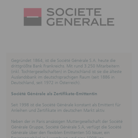
Risiken
Investitionen in die Finanzinstrumente sind mit
Risiken verbunden. Unter ungünstigen Umständen
können sich diese Risiken realisieren, sich negativ auf
die Anlage auswirken und ggf. auch zu einem
Totalverlust führen.
Informationen von unabhängigen Quellen und
Verlinkung auf Webseiten von Dritt-Anbietern
Die Marktinformationen (Kurse für Indizes,
Basiswerte, Rohstoffe, Devisen und
Gegründet 1864, ist die Société Générale S.A. heute die
Marktnachrichten) werden bereitgestellt durch SIX
drittgrößte Bank Frankreichs. Mit rund 3.250 Mitarbeitern
Financial Information Deutschland GmbH. Copyright
(inkl. Tochtergesellschaften) in Deutschland ist sie die älteste
© SIX Financial Information und ihre Lizenzgeber.
Auslandsbank im deutschsprachigen Raum (seit 1886 in
Alle Rechte vorbehalten. Weiterverteilung und
Deutschland, seit 1972 in Österreich).
Nutzung durch Dritte ist untersagt. SIX Financial
Information und ihre Lizenzgeber übernehmen keine
Société
Générale
als Zertifikate-Emittentin
Gewähr für gezeigte Informationen und lehnen jede
Haftung im Zusammenhang mit Daten und Preisen
Seit 1998 ist die Société Générale konstant als Emittent für
ab. SIX Financial Information behält sich das Recht
Anleihen und Zertifikate im deutschen Markt aktiv.
vor, diese Website jederzeit anzupassen und/oder zu
ändern ohne vorherige Ankündigung. Die Daten sind
Neben der in Paris ansässigen Muttergesellschaft der Société
je nach Börse unterschiedlich verzögert, jedoch
Générale Gruppe, Société Générale S.A, verfügt die Société
mindestens 15 Minuten. Informationen in den
Générale über den flexiblen Emittenten SG Issuer, ein
Webseiten können aus allgemein zugänglichen oder
Emissionsvehikel in Luxemburg und eine 100%ige