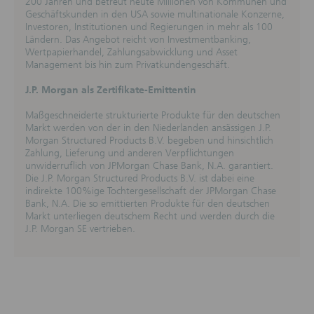
200 Jahren und betreut heute Millionen von Kommunen und
werden mit größter Sorgfalt erstellt. Eine Gewähr
Geschäftskunden in den USA sowie multinationale Konzerne,
für die Richtigkeit, Vollständigkeit und Aktualität der
Investoren, Institutionen und Regierungen in mehr als 100
Webseiten und der darin enthaltenen Informationen
Ländern. Das Angebot reicht von Investmentbanking,
kann nicht übernommen werden. In diesen
Wertpapierhandel, Zahlungsabwicklung und Asset
Webseiten zum Ausdruck gebrachte Meinungen sind
Management bis hin zum Privatkundengeschäft.
unverbindlich. Die DekaBank Deutsche Girozentrale
kann die Meinungen jederzeit ohne Ankündigung
J.P. Morgan als Zertifikate-Emittentin
ändern.
Maßgeschneiderte strukturierte Produkte für den deutschen
Angaben zu Kurs-/Wertentwicklung, Kursen
Markt werden von der in den Niederlanden ansässigen J.P.
und Preisen
Morgan Structured Products B.V. begeben und hinsichtlich
Angaben zur vergangenen oder künftigen
Zahlung, Lieferung und anderen Verpflichtungen
Kurs-/Wertentwicklung sowie simulierte
unwiderruflich von JPMorgan Chase Bank, N.A. garantiert.
Kurs-/Wertentwicklungsangaben sind keine
Die J.P. Morgan Structured Products B.V. ist dabei eine
verlässlichen Indikatoren für die künftige
indirekte 100%ige Tochtergesellschaft der JPMorgan Chase
Kurs-/Wertentwicklung eines Finanzinstruments.
Bank, N.A. Die so emittierten Produkte für den deutschen
Markt unterliegen deutschem Recht und werden durch die
Soweit auf diesen Webseiten Kurse und/oder Preise
J.P. Morgan SE vertrieben.
genannt sind, sind diese freibleibend und dienen
nicht als Indikation handelbarer Kurse und/oder
Preise. Insbesondere können die genannten Kurse
und/oder Preise von den jeweiligen am Markt
gültigen Kursen und/oder Preisen zum Zeitpunkt der
Auftragserteilung des Nutzers abweichen.