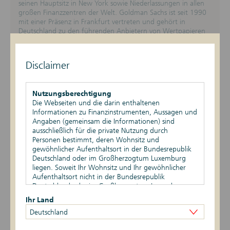
seinen Hauptsitz in New York sowie Niederlassungen in allen
großen Finanzzentren der Welt. Goldman Sachs ist seit 1990
mit einer Präsenz in Frankfurt vertreten und gehört in
Deutschland zu den führenden Anbietern von Wertpapieren
für Privatinvestoren.
Goldman Sachs als Zertifikate-Emittentin
Disclaimer
Seit 1992 emittiert Goldman Sachs strukturierte Produkte für
den deutschen Markt.
Nutzungsberechtigung
Die Webseiten und die darin enthaltenen
Die Emission von strukturierten Produkten für den
Informationen zu Finanzinstrumenten, Aussagen und
öffentlichen Vertrieb in Deutschland erfolgt u.a. durch
Angaben (gemeinsam die Informationen) sind
Goldman Sachs Finance Corp. International Ltd., garantiert
ausschließlich für die private Nutzung durch
durch The Goldman Sachs Group, Inc. Diese Produkte
Personen bestimmt, deren Wohnsitz und
unterliegen deutschem Recht.
gewöhnlicher Aufenthaltsort in der Bundesrepublik
Deutschland oder im Großherzogtum Luxemburg
liegen. Soweit Ihr Wohnsitz und Ihr gewöhnlicher
Aufenthaltsort nicht in der Bundesrepublik
Deutschland oder im Großherzogtum Luxemburg
liegen, ist Ihnen die Nutzung dieser Webseiten nicht
Ihr Land
gestattet. Durch die Nutzung dieser Webseiten
Deutschland
bestätigen Sie, dass Ihr Wohnsitz und gewöhnlicher
Aufenthaltsort in der Bundesrepublik Deutschland