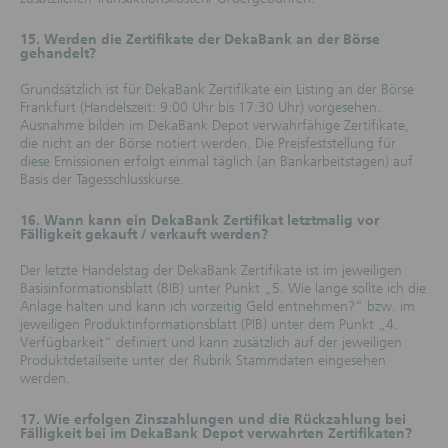
Angaben zu Kurs-/Wertentwicklung, Kursen
15. Werden die Zertifikate der DekaBank an der Börse
und Preisen
gehandelt?
Angaben zur vergangenen oder künftigen
Kurs-/Wertentwicklung sowie simulierte
Grundsätzlich ist für DekaBank Zertifikate ein Listing an der Börse
Kurs-/Wertentwicklungsangaben sind keine
Frankfurt (Handelszeit: 9:00 Uhr bis 17:30 Uhr) vorgesehen.
verlässlichen Indikatoren für die künftige
Ausnahme bilden im DekaBank Depot verwahrfähige Zertifikate,
Kurs-/Wertentwicklung eines Finanzinstruments.
die nicht an der Börse notiert werden. Die Preisfeststellung für
diese Emissionen erfolgt einmal täglich (an Bankarbeitstagen) auf
Soweit auf diesen Webseiten Kurse und/oder Preise
Basis der Tagesschlusskurse.
genannt sind, sind diese freibleibend und dienen
nicht als Indikation handelbarer Kurse und/oder
16. Wann kann ein DekaBank Zertifikat letztmalig vor
Preise. Insbesondere können die genannten Kurse
Fälligkeit gekauft / verkauft werden?
und/oder Preise von den jeweiligen am Markt
gültigen Kursen und/oder Preisen zum Zeitpunkt der
Der letzte Handelstag der DekaBank Zertifikate ist im jeweiligen
Auftragserteilung des Nutzers abweichen.
Basisinformationsblatt (BIB) unter Punkt „5. Wie lange sollte ich die
Anlage halten und kann ich vorzeitig Geld entnehmen?“ bzw. im
Risiken
jeweiligen Produktinformationsblatt (PIB) unter dem Punkt „4.
Investitionen in die Finanzinstrumente sind mit
Verfügbarkeit“ definiert und kann zusätzlich auf der jeweiligen
Risiken verbunden. Unter ungünstigen Umständen
Produktdetailseite unter der Rubrik Stammdaten eingesehen
können sich diese Risiken realisieren, sich negativ auf
werden.
die Anlage auswirken und ggf. auch zu einem
Totalverlust führen.
17. Wie erfolgen Zinszahlungen und die Rückzahlung bei
Fälligkeit bei im DekaBank Depot verwahrten Zertifikaten?
Informationen von unabhängigen Quellen und