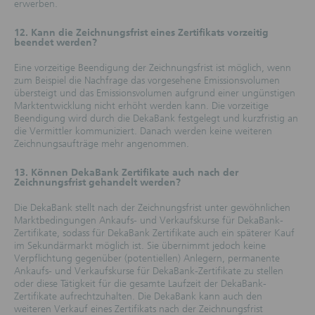
erwerben.
Rechtsordnungen wird hingewiesen. Insbesondere
dürfen auf den Webseiten genannte oder
beschriebene Finanzinstrumente weder innerhalb der
12. Kann die Zeichnungsfrist eines Zertifikats vorzeitig
beendet werden?
Vereinigten Staaten von Amerika noch an bzw.
zugunsten von US-Personen (wie im United States
Eine vorzeitige Beendigung der Zeichnungsfrist ist möglich, wenn
Securities Act of 1933 definiert) zum Kauf oder
zum Beispiel die Nachfrage das vorgesehene Emissionsvolumen
Verkauf angeboten werden. Der Vertrieb kann auch
übersteigt und das Emissionsvolumen aufgrund einer ungünstigen
nach den anwendbaren Vorschriften anderer
Marktentwicklung nicht erhöht werden kann. Die vorzeitige
Rechtsordnungen beschränkt sein.
Beendigung wird durch die DekaBank festgelegt und kurzfristig an
die Vermittler kommuniziert. Danach werden keine weiteren
Zweck der Webseiten
Zeichnungsaufträge mehr angenommen.
Die folgenden Informationen dienen ausschließlich
Informationszwecken und stellen weder eine
Anlageempfehlung noch ein Angebot zum Kauf
13. Können DekaBank Zertifikate auch nach der
Zeichnungsfrist gehandelt werden?
oder Verkauf von Finanzinstrumenten dar. Die
DekaBank Deutsche Girozentrale übernimmt keine
Die DekaBank stellt nach der Zeichnungsfrist unter gewöhnlichen
Gewähr dafür, dass die dargestellten
Marktbedingungen Ankaufs- und Verkaufskurse für DekaBank-
Finanzinstrumente für den Nutzer der Webseiten
Zertifikate, sodass für DekaBank Zertifikate auch ein späterer Kauf
geeignet sind. Die Informationen ersetzen keine
im Sekundärmarkt möglich ist. Sie übernimmt jedoch keine
anleger- und anlagegerechte Beratung sowie keine
Verpflichtung gegenüber (potentiellen) Anlegern, permanente
Rechts- und Steuerberatung.
Ankaufs- und Verkaufskurse für DekaBank-Zertifikate zu stellen
oder diese Tätigkeit für die gesamte Laufzeit der DekaBank-
Keine vertraglichen Beziehungen oder
Zertifikate aufrechtzuhalten. Die DekaBank kann auch den
anderweitigen Verpflichtungen.
weiteren Verkauf eines Zertifikats nach der Zeichnungsfrist
Durch die Webseiten und die darin enthaltenen