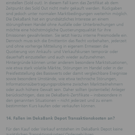
einstellen (Sold out). In diesem Fall kann das Zertifikat ab dem
Informationen dienen nicht als Grundlage für
Zeitpunkt des Sold Out nicht mehr gekauft werden. Rückgaben
vertragliche oder anderweitige Verpflichtungen.
sind jedoch unter normalen Marktbedingungen weiterhin möglich.
Durch die Nutzung dieser Webseiten wird keine
Die DekaBank hat ein grundsätzliches Interesse an einem
vertragliche Beziehung zwischen dem Nutzer und der
störungsfreien Handel ohne Ausfälle oder Unterbrechungen und
DekaBank Deutsche Girozentrale begründet.
möchte eine höchstmögliche Quotierungsqualität für ihre
Insbesondere kommt durch die Nutzung kein
Emissionen gewährleisten. Sie setzt hierzu interne Preismodelle ein.
Auskunfts- oder Beratungsvertrag zustande. Die
Dennoch muss sich die Emittentin das Recht vorbehalten, jederzeit
Nutzung der Webseiten führt nicht zu sonstigen
und ohne vorherige Mitteilung in eigenem Ermessen die
Verpflichtungen oder Verantwortlichkeiten der
Quotierung von Ankaufs- und Verkaufskursen temporär oder
DekaBank Deutsche Girozentrale gegenüber dem
dauerhaft einzustellen und auch wieder aufzunehmen.
jeweiligen Nutzer.
Hintergründe können unter anderem besondere Marktsituationen,
wie etwa stark volatile Märkte, Störungen im Handel oder in der
Haftungsausschluss
Preisfeststellung des Basiswerts oder damit vergleichbare Ereignisse
(Der Abschnitt „Haftungsausschluss“ gilt nicht für die
sowie besondere Umstände, wie etwa technische Störungen,
auf diesen Webseiten veröffentlichten
Informationsübertragungsprobleme zwischen Marktteilnehmern
Basisprospekte, Nachträge, Registrierungsformulare
oder auch höhere Gewalt sein. Daher sollten (potentielle) Anleger
und Endgültigen Bedingungen.) Die Webseiten
berücksichtigen, dass sie DekaBank-Zertifikate – insbesondere in
werden mit größter Sorgfalt erstellt. Eine Gewähr
den genannten Situationen – nicht jederzeit und zu einem
für die Richtigkeit, Vollständigkeit und Aktualität der
bestimmten Kurs kaufen oder verkaufen können.
Webseiten und der darin enthaltenen Informationen
kann nicht übernommen werden. In diesen
Webseiten zum Ausdruck gebrachte Meinungen sind
14. Fallen im DekaBank Depot Transaktionskosten an?
unverbindlich. Die DekaBank Deutsche Girozentrale
kann die Meinungen jederzeit ohne Ankündigung
Für den Kauf oder Verkauf entstehen im DekaBank Depot keine
ändern.
zusätzlichen Transaktionskosten/ Ordergebühren.