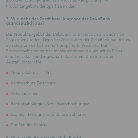
klassischen Anlageformen eine wichtige Ergänzung des
Produktangebots der Sparkassen dar.
3. Wie sieht das Zertifikate-Angebot der DekaBank
grundsätzlich aus?
Das Produktangebot der DekaBank orientiert sich am Bedarf der
Sparkassenkunden. Denn bei Zertifikaten der DekaBank handelt es
sich stets um einfache und transparente Produkte. Das
Produktspektrum enthält im Wesentlichen die aktuell im Privat-
und Individualkundengeschäft etablierten Strukturen und
Auszahlungsprofile:
Zinsprodukte aller Art
Kapitalschutz-Zertifikate
Aktienanleihen
Bonitätsabhängige Schuldverschreibungen
Express-, Discount- und Bonusstrukturen
DuoRendite-Papiere
4. Wie ist die Bonität der DekaBank?