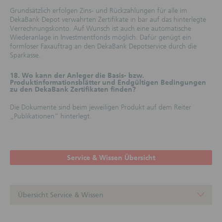
Verlinkung auf Webseiten von Dritt-Anbietern
Grundsätzlich erfolgen Zins- und Rückzahlungen für alle im
Die Marktinformationen (Kurse für Indizes,
DekaBank Depot verwahrten Zertifikate in bar auf das hinterlegte
Basiswerte, Rohstoffe, Devisen und
Verrechnungskonto. Auf Wunsch ist auch eine automatische
Marktnachrichten) werden bereitgestellt durch SIX
Wiederanlage in Investmentfonds möglich. Dafür genügt ein
Financial Information Deutschland GmbH. Copyright
formloser Faxauftrag an den DekaBank Depotservice durch die
© SIX Financial Information und ihre Lizenzgeber.
Sparkasse.
Alle Rechte vorbehalten. Weiterverteilung und
Nutzung durch Dritte ist untersagt. SIX Financial
18. Wo kann der Anleger die Basis- bzw.
Information und ihre Lizenzgeber übernehmen keine
Produktinformationsblätter und Endgültigen Bedingungen
Gewähr für gezeigte Informationen und lehnen jede
zu den DekaBank Zertifikaten finden?
Haftung im Zusammenhang mit Daten und Preisen
ab. SIX Financial Information behält sich das Recht
Die Dokumente sind beim jeweiligen Produkt auf dem Reiter
vor, diese Website jederzeit anzupassen und/oder zu
„Publikationen“ hinterlegt.
ändern ohne vorherige Ankündigung. Die Daten sind
je nach Börse unterschiedlich verzögert, jedoch
mindestens 15 Minuten. Informationen in den
Webseiten können aus allgemein zugänglichen oder
Service & Wissen Übersicht
anderen, von der DekaBank Deutsche Girozentrale
als zuverlässig erachtete, jedoch nicht abschließend
überprüfbaren, Quellen stammen. Diese Quellen und
die darin enthaltenen Informationen kann die
DekaBank Deutsche Girozentrale im Hinblick auf ihre
Übersicht Service & Wissen
Richtigkeit, Vollständigkeit und Aktualität nur auf
Plausibilität überprüfen. Die Webseiten können Links
Startseite
(Verknüpfungen) zu Webseiten von Dritt-Anbietern,