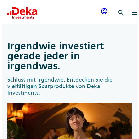
Zum Inhalt springen
account_circle
search
menu
Irgendwie investiert
gerade jeder in
irgendwas.
Schluss mit irgendwie: Entdecken Sie die
vielfältigen Sparprodukte von Deka
Investments.