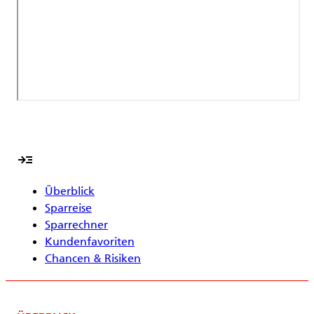
read_more
Überblick
Sparreise
Sparrechner
Kundenfavoriten
Chancen & Risiken