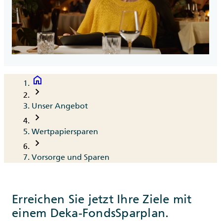
home
Breadcrumb
chevron_right
Unser Angebot
chevron_right
Wertpapiersparen
chevron_right
Vorsorge und Sparen
Erreichen Sie jetzt Ihre Ziele mit
einem Deka-FondsSparplan.