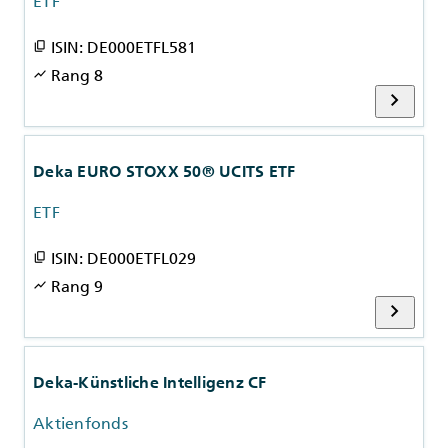
ETF
ISIN: DE000ETFL581
content_copy
Rang 8
show_chart
chevron_right
Deka EURO STOXX 50® UCITS ETF
ETF
ISIN: DE000ETFL029
content_copy
Rang 9
show_chart
chevron_right
Deka-Künstliche Intelligenz CF
Aktienfonds