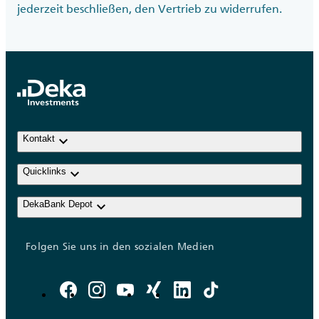
jederzeit beschließen, den Vertrieb zu widerrufen.
keyboard_arrow_down
Kontakt
keyboard_arrow_down
Quicklinks
keyboard_arrow_down
DekaBank Depot
Folgen Sie uns in den sozialen Medien