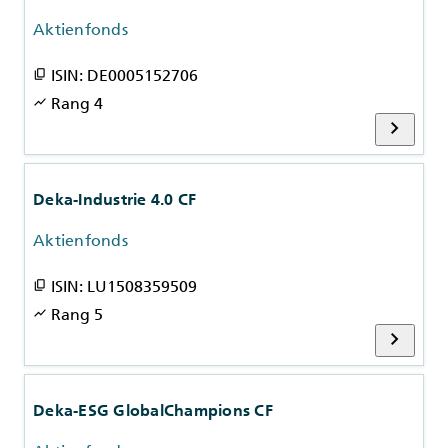
Aktienfonds
ISIN: DE0005152706
content_copy
Rang 4
show_chart
chevron_right
Deka-Industrie 4.0 CF
Aktienfonds
ISIN: LU1508359509
content_copy
Rang 5
show_chart
chevron_right
Deka-ESG GlobalChampions CF