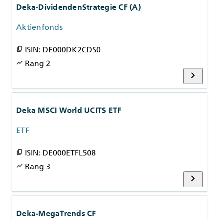
Deka-DividendenStrategie CF (A)
Aktienfonds
ISIN: DE000DK2CDS0
content_copy
Rang 2
show_chart
chevron_right
Deka MSCI World UCITS ETF
ETF
ISIN: DE000ETFL508
content_copy
Rang 3
show_chart
chevron_right
Deka-MegaTrends CF