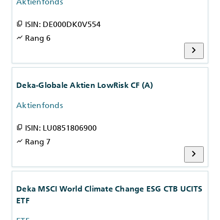
Aktienfonds
ISIN: DE000DK0V554
content_copy
Rang 6
show_chart
chevron_right
Deka-Globale Aktien LowRisk CF (A)
Aktienfonds
ISIN: LU0851806900
content_copy
Rang 7
show_chart
chevron_right
Deka MSCI World Climate Change ESG CTB UCITS
ETF