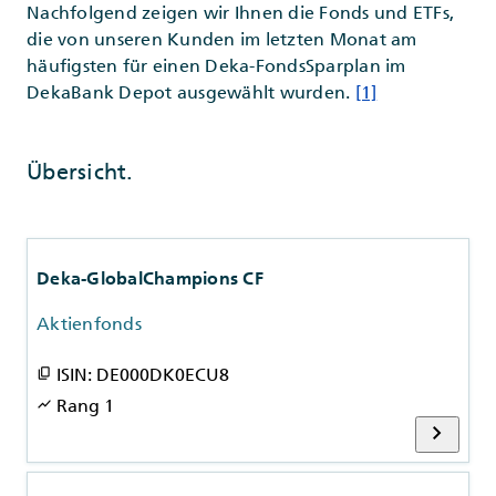
Nachfolgend zeigen wir Ihnen die Fonds und ETFs,
die von unseren Kunden im letzten Monat am
häufigsten für einen Deka-FondsSparplan im
DekaBank Depot ausgewählt wurden.
[1]
Übersicht.
Deka-GlobalChampions CF
Aktienfonds
ISIN: DE000DK0ECU8
content_copy
Rang 1
show_chart
chevron_right