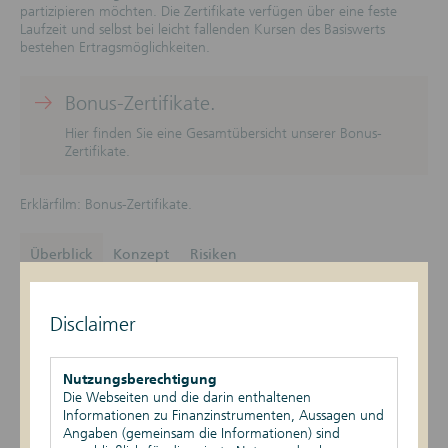
partizipieren möchten. Die Zertifikate verfügen über eine feste
Laufzeit und selbst bei leicht fallenden Kursen des Basiswerts
bestehen Ertragsmöglichkeiten.
Bonus-Zertifikate.
Hier finden Sie eine Gesamtübersicht unserer Bonus-
Zertifikate.
Erklärfilm: Bonus-Zertifikate.
Überblick
Konzept
Risiken
Was ist das Besondere an unseren
Disclaimer
Bonus-Zertifikaten?
Ertragsmöglichkeiten sowohl bei steigenden, sich
Nutzungsberechtigung
seitwärts bewegenden oder auch leicht fallenden
Die Webseiten und die darin enthaltenen
Kursen des Basiswerts.
Informationen zu Finanzinstrumenten, Aussagen und
Angaben (gemeinsam die Informationen) sind
Unbegrenzte Partizipation an Kursanstiegen des