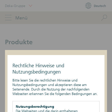
Skip
Deka-Gruppe
Deutsch
Links
Portal
Navigation
Navigation
S
Menü
ose
Produkte
Hier erhalten Sie Informationen zu den
Schuldverschreibungen in Form von Inhaber- und
Rechtliche Hinweise und
Namenspapieren sowie zu den Schuldscheindarlehen der
Nutzungsbedingungen
DekaBank.
Bitte lesen Sie die rechtlichen Hinweise und
Nutzungsbedingungen und akzeptieren diese am
Seitenende. Durch die Nutzung der nachfolgenden
Webseiten erkennen Sie die folgenden Bedingungen an.
Suche
Nutzungsberechtigung
Die Webseiten und die darin enthaltenen