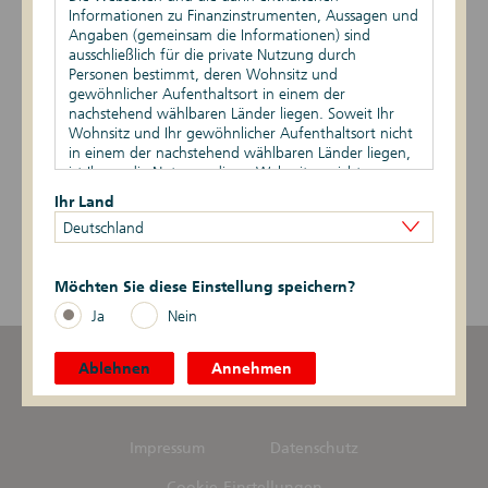
Finden
Informationen zu Finanzinstrumenten, Aussagen und
Angaben (gemeinsam die Informationen) sind
ausschließlich für die private Nutzung durch
Personen bestimmt, deren Wohnsitz und
Alle
gewöhnlicher Aufenthaltsort in einem der
nachstehend wählbaren Länder liegen. Soweit Ihr
Wohnsitz und Ihr gewöhnlicher Aufenthaltsort nicht
Öffentliche Pfandbriefe
in einem der nachstehend wählbaren Länder liegen,
ist Ihnen die Nutzung dieser Webseiten nicht
Hypothekenpfandbriefe
gestattet. Durch die Nutzung dieser Webseiten
Ihr Land
bestätigen Sie, dass Ihr Wohnsitz und gewöhnlicher
Deutschland
Aufenthaltsort in einem der nachstehend wählbaren
Inhaberschuldverschreibungen
Länder liegen.
Möchten Sie diese Einstellung speichern?
Vertriebsbeschränkungen
Die auf den Webseiten enthaltenen Informationen
Ja
Nein
dürfen nicht außerhalb der eines oder mehrerer der
nachstehend wählbaren Länder verbreitet werden.
Auf die besonderen Verkaufsbeschränkungen in den
Ablehnen
Annehmen
verschiedenen Ländern wird hingewiesen.
Insbesondere dürfen auf den Webseiten genannte
oder beschriebene Finanzinstrumente weder
innerhalb der Vereinigten Staaten von Amerika noch
Impressum
Datenschutz
an bzw. zugunsten von US-Personen (wie im United
States Securities Act of 1933 definiert) zum Kauf
Cookie-Einstellungen