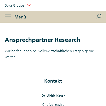
Skip
Deka-Gruppe
Links
Portal
Navigation
Navigation
S
Menü
ose
Ansprechpartner Research
Wir helfen Ihnen bei volkswirtschaftlichen Fragen gerne
weiter.
Kontakt
Dr. Ulrich Kater
Chefvolkswirt