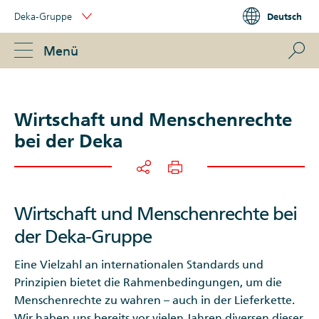
Skip
Deka-Gruppe
Deutsch
Links
Portal
Navigation
Navigation
S
Menü
ose
Wirtschaft und Menschenrechte
bei der Deka
Wirtschaft und Menschenrechte bei
der Deka-Gruppe
Eine Vielzahl an internationalen Standards und
Prinzipien bietet die Rahmenbedingungen, um die
Menschenrechte zu wahren – auch in der Lieferkette.
Wir haben uns bereits vor vielen Jahren diversen dieser