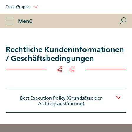
Skip
Deka-Gruppe
Links
Portal
Navigation
Navigation
S
Menü
ose
Rechtliche Kundeninformationen
/ Geschäftsbedingungen
Best Execution Policy (Grundsätze der
Auftragsausführung)