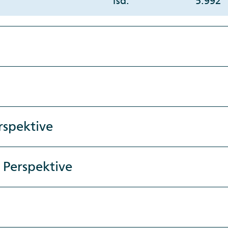
Tsd.
5.992
rspektive
 Perspektive