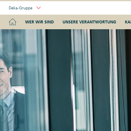
Skip
Deka-Gruppe
Links
Portal
Navigation
Navigation
HOME
WER WIR SIND
UNSERE VERANTWORTUNG
KA