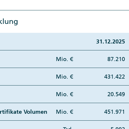
klung
31.12.2025
Mio. €
87.210
Mio. €
431.422
Mio. €
20.549
tifikate Volumen
Mio. €
451.971