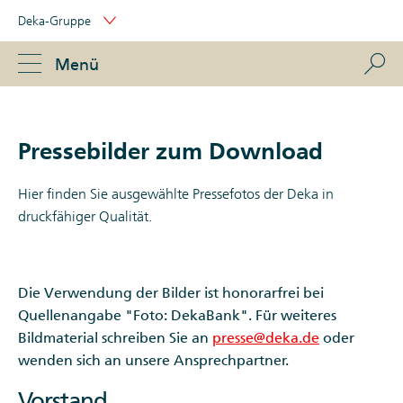
Skip
Deka-Gruppe
Links
Portal
Navigation
Navigation
S
Menü
ose
Pressebilder zum Download
Hier finden Sie ausgewählte Pressefotos der Deka in
druckfähiger Qualität.
Die Verwendung der Bilder ist honorarfrei bei
Quellenangabe "Foto: DekaBank". Für weiteres
Bildmaterial schreiben Sie an
presse@deka.de
oder
wenden sich an unsere Ansprechpartner.
Vorstand