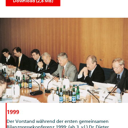
1999
Der Vorstand während der ersten gemeinsamen
Bilanzpressekonferenz 1999: (ab 3. v.l.) Dr. Dieter
Goose, Manfred Zaß, Ernst-Otto Sandvoß, Friedhelm
Schaperjahn und Hans-Joachim Reichert