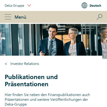
Skip
Auf dieser Seite:
Online-Berichte
Deka-Gruppe
Deutsch
Links
Präsentationen zur Geschäftsentwicklung
Portal
Navigation
Finanzpublikationen
Archiv
Navigation
S
Menü
ose
Investor Relations
Publikationen und
Präsentationen
Hier finden Sie neben den Finanzpublikationen auch
Präsentationen und weitere Veröffentlichungen der
Deka-Gruppe.