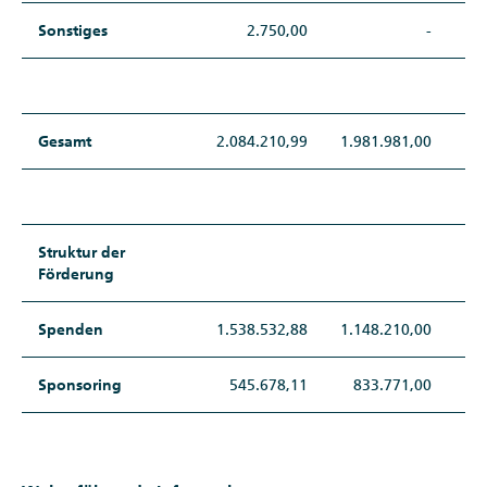
Sonstiges
2.750,00
-
Gesamt
2.084.210,99
1.981.981,00
1.3
Struktur der
Förderung
Spenden
1.538.532,88
1.148.210,00
7
Sponsoring
545.678,11
833.771,00
5