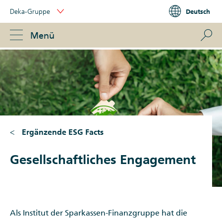
Skip
Deka-Gruppe
Deutsch
Links
Portal
Navigation
Navigation
S
Menü
ose
Ergänzende ESG Facts
Gesellschaftliches Engagement
Als Institut der Sparkassen-Finanzgruppe hat die