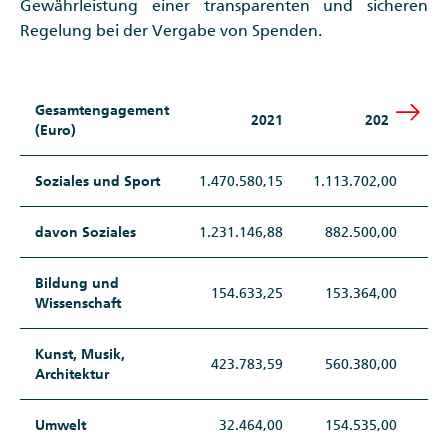
Gewährleistung einer transparenten und sicheren
Regelung bei der Vergabe von Spenden.
Gesamtengagement
2021
2022
(Euro)
Soziales und Sport
1.470.580,15
1.113.702,00
6
davon Soziales
1.231.146,88
882.500,00
3
Bildung und
154.633,25
153.364,00
2
Wissenschaft
Kunst, Musik,
423.783,59
560.380,00
3
Architektur
Umwelt
32.464,00
154.535,00