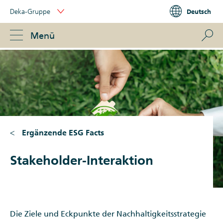
Skip
Deka-Gruppe
Deutsch
Links
Portal
Navigation
Navigation
S
Menü
ose
Ergänzende ESG Facts
Stakeholder-Interaktion
Die Ziele und Eckpunkte der Nachhaltigkeitsstrategie